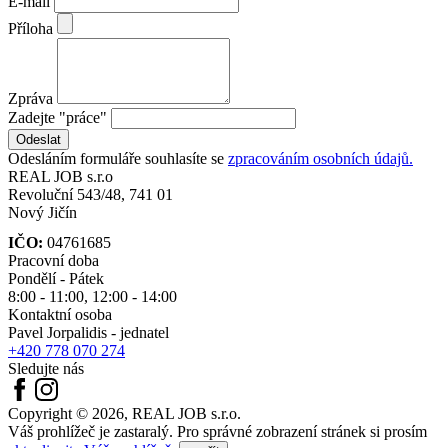
E-mail
Příloha
Zpráva
Zadejte "práce"
Odesláním formuláře souhlasíte se
zpracováním osobních údajů.
REAL
JOB
s.r.o
Revoluční 543/48, 741 01
Nový Jičín
IČO:
04761685
Pracovní doba
Pondělí - Pátek
8:00 - 11:00, 12:00 - 14:00
Kontaktní osoba
Pavel Jorpalidis - jednatel
+420 778 070 274
Sledujte nás
Copyright © 2026, REAL JOB s.r.o.
Váš prohlížeč je zastaralý. Pro správné zobrazení stránek si prosím