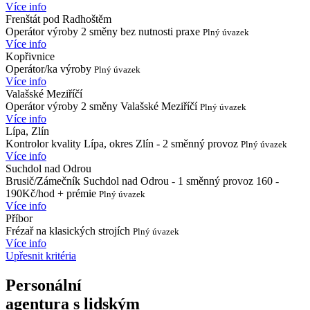
Více info
Frenštát pod Radhoštěm
Operátor výroby 2 směny bez nutnosti praxe
Plný úvazek
Více info
Kopřivnice
Operátor/ka výroby
Plný úvazek
Více info
Valašské Meziříčí
Operátor výroby 2 směny Valašské Meziříčí
Plný úvazek
Více info
Lípa, Zlín
Kontrolor kvality Lípa, okres Zlín - 2 směnný provoz
Plný úvazek
Více info
Suchdol nad Odrou
Brusič/Zámečník Suchdol nad Odrou - 1 směnný provoz 160 -
190Kč/hod + prémie
Plný úvazek
Více info
Příbor
Frézař na klasických strojích
Plný úvazek
Více info
Upřesnit kritéria
Personální
agentura s lidským