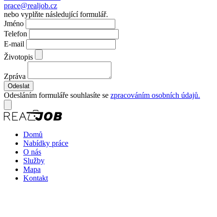
prace@realjob.cz
nebo vyplňte následující formulář.
Jméno
Telefon
E-mail
Životopis
Zpráva
Odesláním formuláře souhlasíte se
zpracováním osobních údajů.
Domů
Nabídky práce
O nás
Služby
Mapa
Kontakt