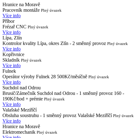
Hranice na Moravě
Pracovník montáže
Plný úvazek
Více info
Příbor
Frézař CNC
Plný úvazek
Více info
Lípa, Zlín
Kontrolor kvality Lípa, okres Zlín - 2 směnný provoz
Plný úvazek
Více info
Kopřivnice
Skladník
Plný úvazek
Více info
Fulnek
Operátor výroby Fulnek 28 500Kč/měsíčně
Plný úvazek
Více info
Suchdol nad Odrou
Brusič/Zámečník Suchdol nad Odrou - 1 směnný provoz 160 -
190Kč/hod + prémie
Plný úvazek
Více info
Valašské Meziříčí
Obsluha soustruhu - 1 směnný provoz Valašské Meziříčí
Plný úvazek
Více info
Hranice na Moravě
Elektromechanik
Plný úvazek
Více info