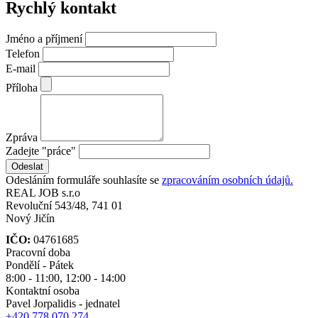
Rychlý kontakt
Jméno a příjmení
Telefon
E-mail
Příloha
Zpráva
Zadejte "práce"
Odesláním formuláře souhlasíte se
zpracováním osobních údajů.
REAL
JOB
s.r.o
Revoluční 543/48, 741 01
Nový Jičín
IČO:
04761685
Pracovní doba
Pondělí - Pátek
8:00 - 11:00, 12:00 - 14:00
Kontaktní osoba
Pavel Jorpalidis - jednatel
+420 778 070 274