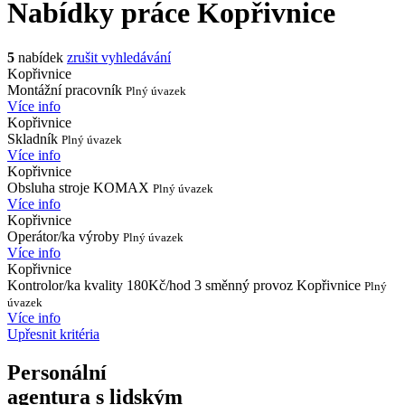
Nabídky práce
Kopřivnice
5
nabídek
zrušit vyhledávání
Kopřivnice
Montážní pracovník
Plný úvazek
Více info
Kopřivnice
Skladník
Plný úvazek
Více info
Kopřivnice
Obsluha stroje KOMAX
Plný úvazek
Více info
Kopřivnice
Operátor/ka výroby
Plný úvazek
Více info
Kopřivnice
Kontrolor/ka kvality 180Kč/hod 3 směnný provoz Kopřivnice
Plný
úvazek
Více info
Upřesnit kritéria
Personální
agentura s lidským