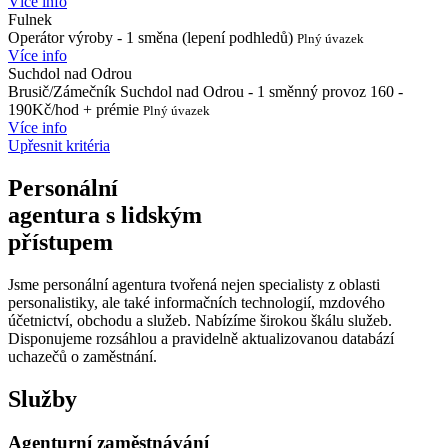
Více info
Fulnek
Operátor výroby - 1 směna (lepení podhledů)
Plný úvazek
Více info
Suchdol nad Odrou
Brusič/Zámečník Suchdol nad Odrou - 1 směnný provoz 160 -
190Kč/hod + prémie
Plný úvazek
Více info
Upřesnit kritéria
Personální
agentura s lidským
přístupem
Jsme personální agentura tvořená nejen specialisty z oblasti
personalistiky, ale také informačních technologií, mzdového
účetnictví, obchodu a služeb. Nabízíme širokou škálu služeb.
Disponujeme rozsáhlou a pravidelně aktualizovanou databází
uchazečů o zaměstnání.
Služby
Agenturní zaměstnávání